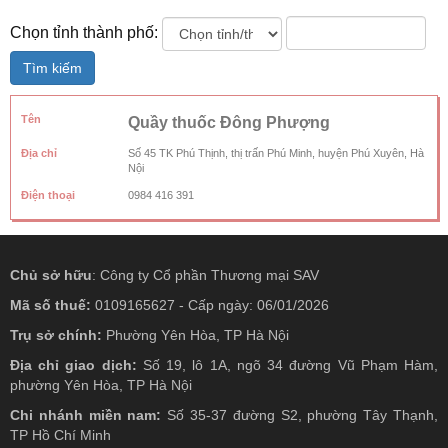
Chọn tỉnh thành phố:
Tìm kiếm
Tên
Quầy thuốc Đông Phượng
Địa chỉ
Số 45 TK Phú Thịnh, thị trấn Phú Minh, huyện Phú Xuyên, Hà
Nội
Điện thoại
0984 416 391
Chủ sở hữu
: Công ty Cổ phần Thương mại SAV
Mã số thuế:
0109165627 - Cấp ngày: 06/01/2026
Trụ sở chính:
Phường Yên Hòa, TP Hà Nội
Địa chỉ giao dịch:
Số 19, lô 1A, ngõ 34 đường Vũ Phạm Hàm,
phường Yên Hòa, TP Hà Nội
Chi nhánh miền nam:
Số 35-37 đường S2, phường Tây Thạnh,
TP Hồ Chí Minh