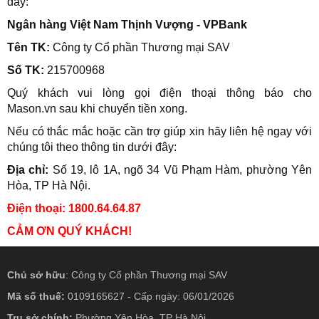
đây:
Ngân hàng Việt Nam Thịnh Vượng - VPBank
Tên TK:
Công ty Cổ phần Thương mại SAV
Số TK:
215700968
Quý khách vui lòng gọi điện thoại thông báo cho
Mason.vn sau khi chuyển tiền xong.
Nếu có thắc mắc hoặc cần trợ giúp xin hãy liên hệ ngay với
chúng tôi theo thông tin dưới đây:
Địa chỉ:
Số 19, lô 1A, ngõ 34 Vũ Phạm Hàm, phường Yên
Hòa
, TP Hà Nội.
Điện thoại: 1800.64.64.87
CẢM ƠN QUÝ KHÁCH!
Chủ sở hữu
: Công ty Cổ phần Thương mại SAV
Mã số thuế:
0109165627 - Cấp ngày: 06/01/2026
Trụ sở chính:
Phường Yên Hòa, TP Hà Nội